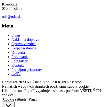
Košická 2
010 65 Žilina
ndz@ndz.sk
Menu
O nás
Nákladná doprava
Oprava vozidiel
Čerpacia stanica
Drogéria
Parkovanie
Fotogaléria
Kontakt
Prenájom priestorov
Košík
Copyright 2020 NDŽilina, s.r.o., All Right Reserved
Na našich webových stránkach používame súbory cookie,
Kliknutím na „Prijať“ vyjadrujete súhlas s použitím VŠETKÝCH
cookies.
Cookie settings
Prijať