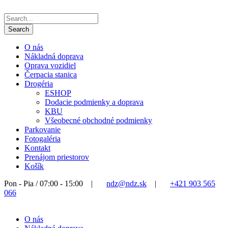
O nás
Nákladná doprava
Oprava vozidiel
Čerpacia stanica
Drogéria
ESHOP
Dodacie podmienky a doprava
KBU
Všeobecné obchodné podmienky
Parkovanie
Fotogaléria
Kontakt
Prenájom priestorov
Košík
Pon - Pia / 07:00 - 15:00
|
ndz@ndz.sk
|
+421 903 565
066
O nás