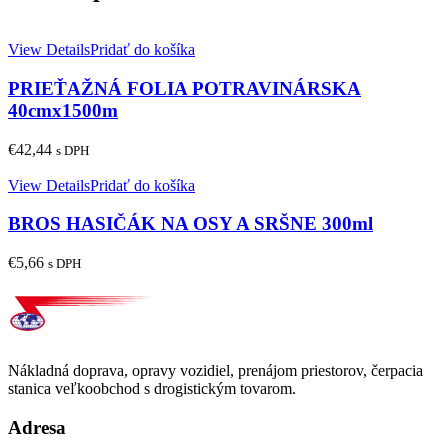
View Details
Pridať do košíka
PRIEŤAŽNÁ FOLIA POTRAVINÁRSKA
40cmx1500m
€
42,44
s DPH
View Details
Pridať do košíka
BROS HASIČÁK NA OSY A SRŠNE 300ml
€
5,66
s DPH
Nákladná doprava, opravy vozidiel, prenájom priestorov, čerpacia
stanica veľkoobchod s drogistickým tovarom.
Adresa