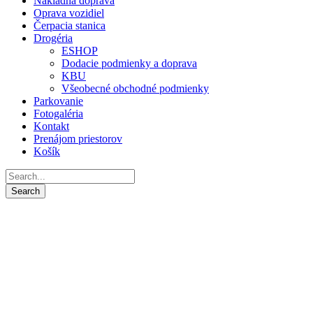
Nákladná doprava
Oprava vozidiel
Čerpacia stanica
Drogéria
ESHOP
Dodacie podmienky a doprava
KBU
Všeobecné obchodné podmienky
Parkovanie
Fotogaléria
Kontakt
Prenájom priestorov
Košík