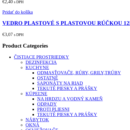
€
2,40
s DPH
Pridať do košíka
VEDRO PLASTOVÉ S PLASTOVOU RÚČKOU 12
€
3,07
s DPH
Product Categories
ČISTIACE PROSTRIEDKY
DEZINFEKCIA
KUCHYNE
ODMASŤOVAČE, RÚRY, GRILY,TRÚBY
OSTATNÉ
SAPONÁTY NA RIAD
TEKUTÉ PIESKY A PRÁŠKY
KÚPEĽNE
NA HRDZU A VODNÝ KAMEŇ
ODPADY
PROTI PLIESNI
TEKUTÉ PIESKY A PRÁŠKY
NÁBYTOK
OKNÁ