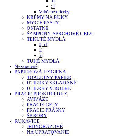
1l
5l
Vlhčené utierky
KRÉMY NA RUKY
MYCIE PASTY
OSTATNÉ
ŠAMPÓNY, SPRCHOVÉ GELY
TEKUTÉ MYDLÁ
0,5 l
1l
5l
TUHÉ MYDLÁ
Nezaradené
PAPIEROVÁ HYGIENA
TOALETNÝ PAPIER
UTIERKY SKLADANÉ
UTIERKY V ROLKE
PRACIE PROSTRIEDKY
AVIVÁŽE
PRACIE GELY
PRACIE PRÁŠKY
ŠKROBY
RUKAVICE
JEDNORÁZOVÉ
NA UPRATOVANIE