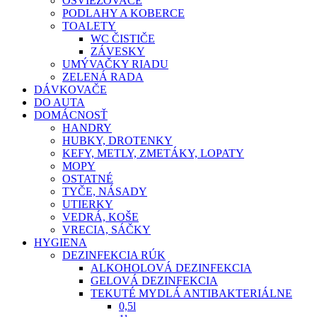
OSVIEŽOVAČE
PODLAHY A KOBERCE
TOALETY
WC ČISTIČE
ZÁVESKY
UMÝVAČKY RIADU
ZELENÁ RADA
DÁVKOVAČE
DO AUTA
DOMÁCNOSŤ
HANDRY
HUBKY, DROTENKY
KEFY, METLY, ZMETÁKY, LOPATY
MOPY
OSTATNÉ
TYČE, NÁSADY
UTIERKY
VEDRÁ, KOŠE
VRECIA, SÁČKY
HYGIENA
DEZINFEKCIA RÚK
ALKOHOLOVÁ DEZINFEKCIA
GELOVÁ DEZINFEKCIA
TEKUTÉ MYDLÁ ANTIBAKTERIÁLNE
0,5l