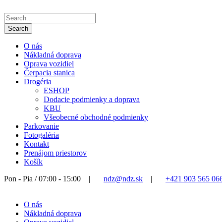
O nás
Nákladná doprava
Oprava vozidiel
Čerpacia stanica
Drogéria
ESHOP
Dodacie podmienky a doprava
KBU
Všeobecné obchodné podmienky
Parkovanie
Fotogaléria
Kontakt
Prenájom priestorov
Košík
Pon - Pia / 07:00 - 15:00
|
ndz@ndz.sk
|
+421 903 565 06
O nás
Nákladná doprava