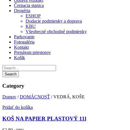
Oprava vozidiel
Čerpacia stanica
Drogéria
ESHOP
Dodacie podmienky a doprava
KBU
Všeobecné obchodné podmienky
Parkovanie
Fotogaléria
Kontakt
Prenájom priestorov
Košík
Category
Domov
/
DOMÁCNOSŤ
/ VEDRÁ, KOŠE
Pridať do košíka
KOŠ NA PAPIER PLASTOVÝ 11l
€
2,80