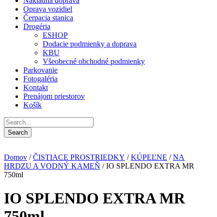
Nákladná doprava
Oprava vozidiel
Čerpacia stanica
Drogéria
ESHOP
Dodacie podmienky a doprava
KBU
Všeobecné obchodné podmienky
Parkovanie
Fotogaléria
Kontakt
Prenájom priestorov
Košík
Domov
/
ČISTIACE PROSTRIEDKY
/
KÚPEĽNE
/
NA
HRDZU A VODNÝ KAMEŇ
/ IO SPLENDO EXTRA MR
750ml
IO SPLENDO EXTRA MR
750ml