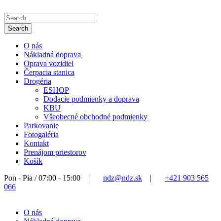
O nás
Nákladná doprava
Oprava vozidiel
Čerpacia stanica
Drogéria
ESHOP
Dodacie podmienky a doprava
KBU
Všeobecné obchodné podmienky
Parkovanie
Fotogaléria
Kontakt
Prenájom priestorov
Košík
Pon - Pia / 07:00 - 15:00
|
ndz@ndz.sk
|
+421 903 565
066
O nás