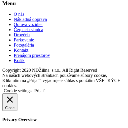
Menu
O nás
Nákladná doprava
Oprava vozidiel
Čerpacia stanica
Drogéria
Parkovanie
Fotogaléria
Kontakt
Prenájom priestorov
Košík
Copyright 2020 NDŽilina, s.r.o., All Right Reserved
Na našich webových stránkach používame súbory cookie,
Kliknutím na „Prijať“ vyjadrujete súhlas s použitím VŠETKÝCH
cookies.
Cookie settings
Prijať
Close
Privacy Overview