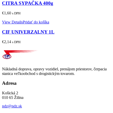
CITRA SYPAČKA 400g
€
1,60
s DPH
View Details
Pridať do košíka
CIF UNIVERZALNY 1L
€
2,14
s DPH
Nákladná doprava, opravy vozidiel, prenájom priestorov, čerpacia
stanica veľkoobchod s drogistickým tovarom.
Adresa
Košická 2
010 65 Žilina
ndz@ndz.sk