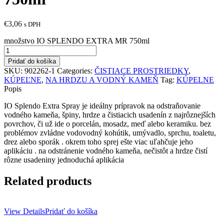
€
3,06
s DPH
množstvo IO SPLENDO EXTRA MR 750ml
Pridať do košíka
SKU:
902262-1
Categories:
ČISTIACE PROSTRIEDKY
,
KÚPEĽNE
,
NA HRDZU A VODNÝ KAMEŇ
Tag:
KÚPELNE
Popis
IO Splendo Extra Spray je ideálny prípravok na odstraňovanie
vodného kameňa, špiny, hrdze a čistiacich usadenín z najrôznejších
povrchov, či už ide o porcelán, mosadz, meď alebo keramiku. bez
problémov zvládne vodovodný kohútik, umývadlo, sprchu, toaletu,
drez alebo sporák . okrem toho sprej ešte viac uľahčuje jeho
aplikáciu . na odstránenie vodného kameňa, nečistôt a hrdze čistí
rôzne usadeniny jednoduchá aplikácia
Related products
View Details
Pridať do košíka