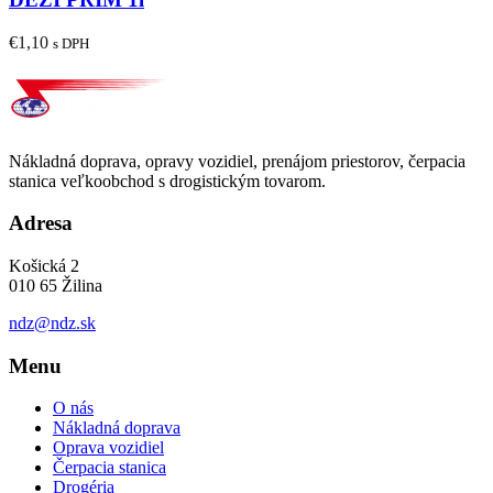
€
1,10
s DPH
Nákladná doprava, opravy vozidiel, prenájom priestorov, čerpacia
stanica veľkoobchod s drogistickým tovarom.
Adresa
Košická 2
010 65 Žilina
ndz@ndz.sk
Menu
O nás
Nákladná doprava
Oprava vozidiel
Čerpacia stanica
Drogéria