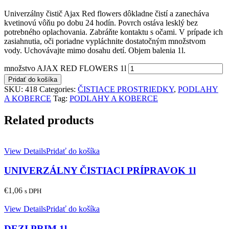
Univerzálny čistič Ajax Red flowers dôkladne čistí a zanecháva
kvetinovú vôňu po dobu 24 hodín. Povrch ostáva lesklý bez
potrebného oplachovania. Zabráňte kontaktu s očami. V prípade ich
zasiahnutia, oči poriadne vypláchnite dostatočným množstvom
vody. Uchovávajte mimo dosahu detí. Objem balenia 1l.
množstvo AJAX RED FLOWERS 1l
Pridať do košíka
SKU:
418
Categories:
ČISTIACE PROSTRIEDKY
,
PODLAHY
A KOBERCE
Tag:
PODLAHY A KOBERCE
Related products
View Details
Pridať do košíka
UNIVERZÁLNY ČISTIACI PRÍPRAVOK 1l
€
1,06
s DPH
View Details
Pridať do košíka
DEZI PRIM 1l