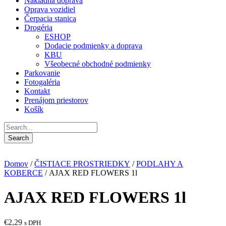
Nákladná doprava
Oprava vozidiel
Čerpacia stanica
Drogéria
ESHOP
Dodacie podmienky a doprava
KBU
Všeobecné obchodné podmienky
Parkovanie
Fotogaléria
Kontakt
Prenájom priestorov
Košík
Domov
/
ČISTIACE PROSTRIEDKY
/
PODLAHY A
KOBERCE
/ AJAX RED FLOWERS 1l
AJAX RED FLOWERS 1l
€
2,29
s DPH