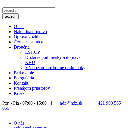
O nás
Nákladná doprava
Oprava vozidiel
Čerpacia stanica
Drogéria
ESHOP
Dodacie podmienky a doprava
KBU
Všeobecné obchodné podmienky
Parkovanie
Fotogaléria
Kontakt
Prenájom priestorov
Košík
Pon - Pia / 07:00 - 15:00
|
ndz@ndz.sk
|
+421 903 565
066
O nás