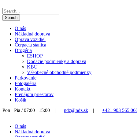
O nás
Nákladná doprava
Oprava vozidiel
Čerpacia stanica
Drogéria
ESHOP
Dodacie podmienky a doprava
KBU
Všeobecné obchodné podmienky
Parkovanie
Fotogaléria
Kontakt
Prenájom priestorov
Košík
Pon - Pia / 07:00 - 15:00
|
ndz@ndz.sk
|
+421 903 565 06
O nás
Nákladná doprava