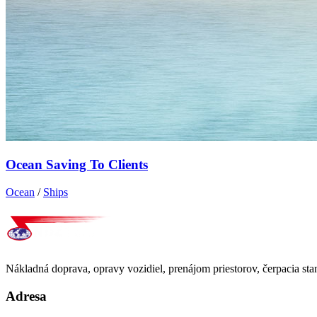
Ocean Saving To Clients
Ocean
/
Ships
Nákladná doprava, opravy vozidiel, prenájom priestorov, čerpacia st
Adresa