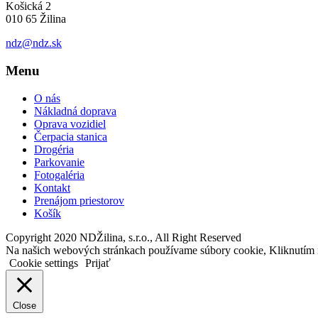
Košická 2
010 65 Žilina
ndz@ndz.sk
Menu
O nás
Nákladná doprava
Oprava vozidiel
Čerpacia stanica
Drogéria
Parkovanie
Fotogaléria
Kontakt
Prenájom priestorov
Košík
Copyright 2020 NDŽilina, s.r.o., All Right Reserved
Na našich webových stránkach používame súbory cookie, Kliknutím 
Cookie settings
Prijať
Close