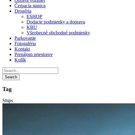
Oprava vozidiel
Čerpacia stanica
Drogéria
ESHOP
Dodacie podmienky a doprava
KBU
Všeobecné obchodné podmienky
Parkovanie
Fotogaléria
Kontakt
Prenájom priestorov
Košík
Tag
Ships