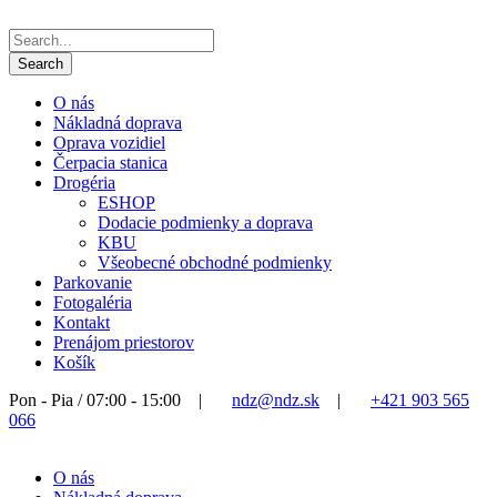
O nás
Nákladná doprava
Oprava vozidiel
Čerpacia stanica
Drogéria
ESHOP
Dodacie podmienky a doprava
KBU
Všeobecné obchodné podmienky
Parkovanie
Fotogaléria
Kontakt
Prenájom priestorov
Košík
Pon - Pia / 07:00 - 15:00
|
ndz@ndz.sk
|
+421 903 565
066
O nás