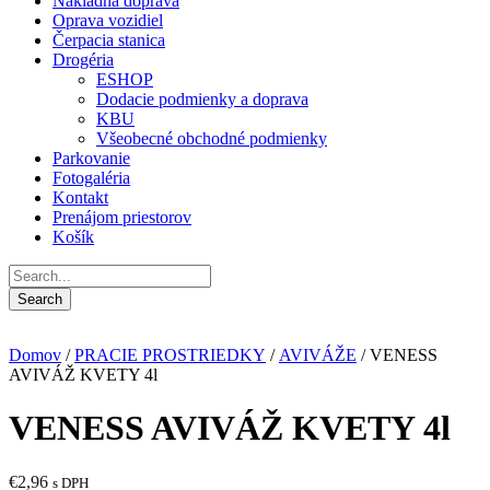
Nákladná doprava
Oprava vozidiel
Čerpacia stanica
Drogéria
ESHOP
Dodacie podmienky a doprava
KBU
Všeobecné obchodné podmienky
Parkovanie
Fotogaléria
Kontakt
Prenájom priestorov
Košík
Domov
/
PRACIE PROSTRIEDKY
/
AVIVÁŽE
/ VENESS
AVIVÁŽ KVETY 4l
VENESS AVIVÁŽ KVETY 4l
€
2,96
s DPH