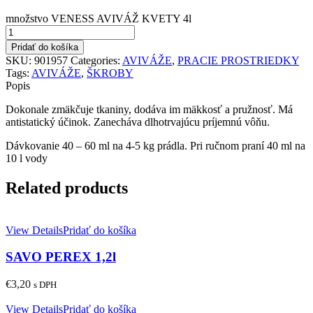
množstvo VENESS AVIVÁŽ KVETY 4l
Pridať do košíka
SKU:
901957
Categories:
AVIVÁŽE
,
PRACIE PROSTRIEDKY
Tags:
AVIVÁŽE
,
ŠKROBY
Popis
Dokonale zmäkčuje tkaniny, dodáva im mäkkosť a pružnosť. Má
antistatický účinok. Zanecháva dlhotrvajúcu príjemnú vôňu.
Dávkovanie 40 – 60 ml na 4-5 kg prádla. Pri ručnom praní 40 ml na
10 l vody
Related products
View Details
Pridať do košíka
SAVO PEREX 1,2l
€
3,20
s DPH
View Details
Pridať do košíka