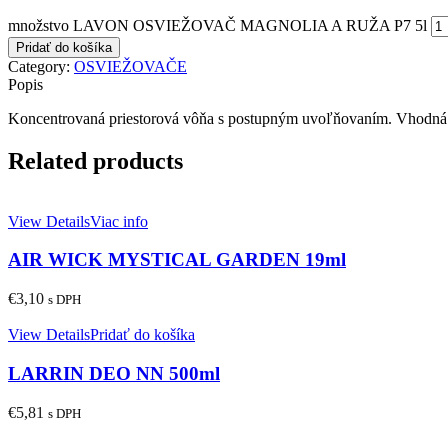
množstvo LAVON OSVIEŽOVAČ MAGNOLIA A RUŽA P7 5l
Pridať do košíka
Category:
OSVIEŽOVAČE
Popis
Koncentrovaná priestorová vôňa s postupným uvoľňovaním. Vhodná aj
Related products
View Details
Viac info
AIR WICK MYSTICAL GARDEN 19ml
€
3,10
s DPH
View Details
Pridať do košíka
LARRIN DEO NN 500ml
€
5,81
s DPH