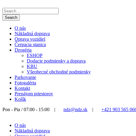
O nás
Nákladná doprava
Oprava vozidiel
Čerpacia stanica
Drogéria
ESHOP
Dodacie podmienky a doprava
KBU
Všeobecné obchodné podmienky
Parkovanie
Fotogaléria
Kontakt
Prenájom priestorov
Košík
Pon - Pia / 07:00 - 15:00
|
ndz@ndz.sk
|
+421 903 565 06
O nás
Nákladná doprava