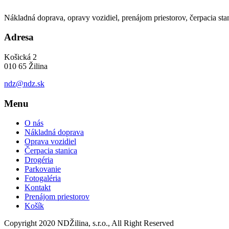
Nákladná doprava, opravy vozidiel, prenájom priestorov, čerpacia st
Adresa
Košická 2
010 65 Žilina
ndz@ndz.sk
Menu
O nás
Nákladná doprava
Oprava vozidiel
Čerpacia stanica
Drogéria
Parkovanie
Fotogaléria
Kontakt
Prenájom priestorov
Košík
Copyright 2020 NDŽilina, s.r.o., All Right Reserved