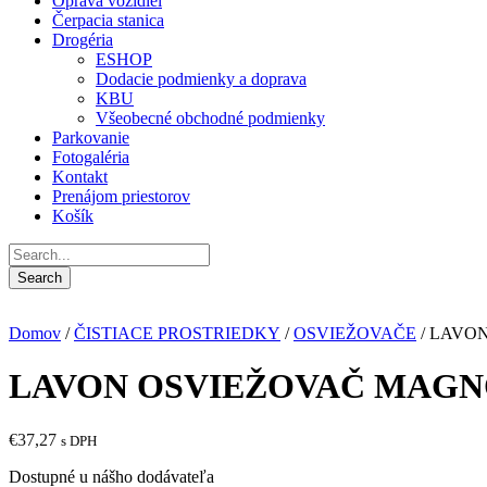
Oprava vozidiel
Čerpacia stanica
Drogéria
ESHOP
Dodacie podmienky a doprava
KBU
Všeobecné obchodné podmienky
Parkovanie
Fotogaléria
Kontakt
Prenájom priestorov
Košík
Domov
/
ČISTIACE PROSTRIEDKY
/
OSVIEŽOVAČE
/ LAVON
LAVON OSVIEŽOVAČ MAGNOL
€
37,27
s DPH
Dostupné u nášho dodávateľa