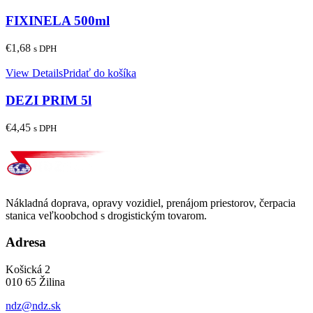
FIXINELA 500ml
€
1,68
s DPH
View Details
Pridať do košíka
DEZI PRIM 5l
€
4,45
s DPH
Nákladná doprava, opravy vozidiel, prenájom priestorov, čerpacia
stanica veľkoobchod s drogistickým tovarom.
Adresa
Košická 2
010 65 Žilina
ndz@ndz.sk