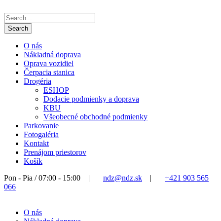
O nás
Nákladná doprava
Oprava vozidiel
Čerpacia stanica
Drogéria
ESHOP
Dodacie podmienky a doprava
KBU
Všeobecné obchodné podmienky
Parkovanie
Fotogaléria
Kontakt
Prenájom priestorov
Košík
Pon - Pia / 07:00 - 15:00
|
ndz@ndz.sk
|
+421 903 565
066
O nás