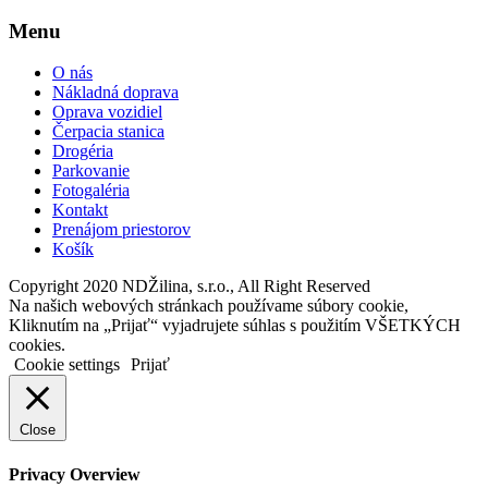
Menu
O nás
Nákladná doprava
Oprava vozidiel
Čerpacia stanica
Drogéria
Parkovanie
Fotogaléria
Kontakt
Prenájom priestorov
Košík
Copyright 2020 NDŽilina, s.r.o., All Right Reserved
Na našich webových stránkach používame súbory cookie,
Kliknutím na „Prijať“ vyjadrujete súhlas s použitím VŠETKÝCH
cookies.
Cookie settings
Prijať
Close
Privacy Overview