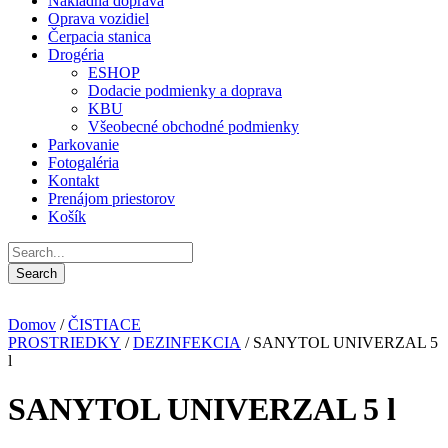
Nákladná doprava
Oprava vozidiel
Čerpacia stanica
Drogéria
ESHOP
Dodacie podmienky a doprava
KBU
Všeobecné obchodné podmienky
Parkovanie
Fotogaléria
Kontakt
Prenájom priestorov
Košík
Domov
/
ČISTIACE
PROSTRIEDKY
/
DEZINFEKCIA
/ SANYTOL UNIVERZAL 5
l
SANYTOL UNIVERZAL 5 l