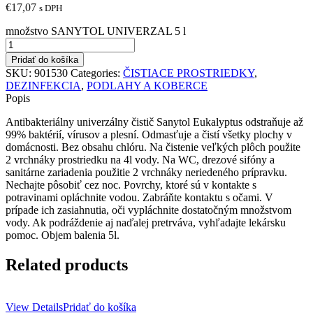
€
17,07
s DPH
množstvo SANYTOL UNIVERZAL 5 l
Pridať do košíka
SKU:
901530
Categories:
ČISTIACE PROSTRIEDKY
,
DEZINFEKCIA
,
PODLAHY A KOBERCE
Popis
Antibakteriálny univerzálny čistič Sanytol Eukalyptus odstraňuje až
99% baktérií, vírusov a plesní. Odmasťuje a čistí všetky plochy v
domácnosti. Bez obsahu chlóru. Na čistenie veľkých plôch použite
2 vrchnáky prostriedku na 4l vody. Na WC, drezové sifóny a
sanitárne zariadenia použitie 2 vrchnáky neriedeného prípravku.
Nechajte pôsobiť cez noc. Povrchy, ktoré sú v kontakte s
potravinami opláchnite vodou. Zabráňte kontaktu s očami. V
prípade ich zasiahnutia, oči vypláchnite dostatočným množstvom
vody. Ak podráždenie aj naďalej pretrváva, vyhľadajte lekársku
pomoc. Objem balenia 5l.
Related products
View Details
Pridať do košíka