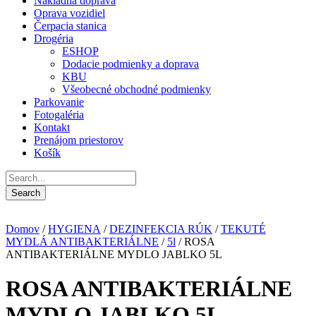
Nákladná doprava
Oprava vozidiel
Čerpacia stanica
Drogéria
ESHOP
Dodacie podmienky a doprava
KBU
Všeobecné obchodné podmienky
Parkovanie
Fotogaléria
Kontakt
Prenájom priestorov
Košík
Domov
/
HYGIENA
/
DEZINFEKCIA RÚK
/
TEKUTÉ
MYDLÁ ANTIBAKTERIÁLNE
/
5l
/ ROSA
ANTIBAKTERIÁLNE MYDLO JABLKO 5L
ROSA ANTIBAKTERIÁLNE
MYDLO JABLKO 5L