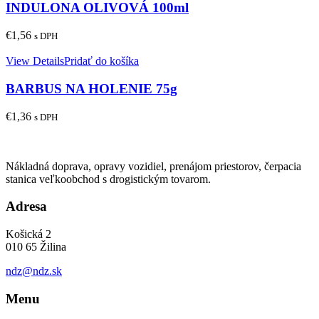
INDULONA OLIVOVÁ 100ml
€
1,56
s DPH
View Details
Pridať do košíka
BARBUS NA HOLENIE 75g
€
1,36
s DPH
Nákladná doprava, opravy vozidiel, prenájom priestorov, čerpacia
stanica veľkoobchod s drogistickým tovarom.
Adresa
Košická 2
010 65 Žilina
ndz@ndz.sk
Menu