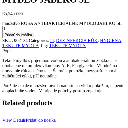
€
5,54
s DPH
množstvo ROSA ANTIBAKTERIÁLNE MYDLO JABLKO 5L
Pridať do košíka
SKU:
902134
Categories:
5l
,
DEZINFEKCIA RÚK
,
HYGIENA
,
TEKUTÉ MYDLÁ
Tag:
TEKUTÉ MYDLÁ
Popis
Tekuté mydlo s príjemnou vôňou a antibakteriálnou zložkou. Je
obohatené o komplex vitamínov A, E, F a glycerín.. Vhodné na
umývanie rúk a celého tela. Šetrné k pokožke, nevysušuje a má
zvlhčujúci efekt, pH neutrálne.
Použitie : malé množstvo mydla naneste na vlhkú pokožku, napeňte
a opláchnite vodou. V prípade potreby postup zopakujte.
Related products
View Details
Pridať do košíka