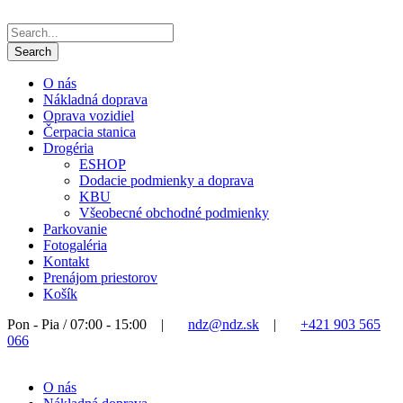
O nás
Nákladná doprava
Oprava vozidiel
Čerpacia stanica
Drogéria
ESHOP
Dodacie podmienky a doprava
KBU
Všeobecné obchodné podmienky
Parkovanie
Fotogaléria
Kontakt
Prenájom priestorov
Košík
Pon - Pia / 07:00 - 15:00
|
ndz@ndz.sk
|
+421 903 565
066
O nás