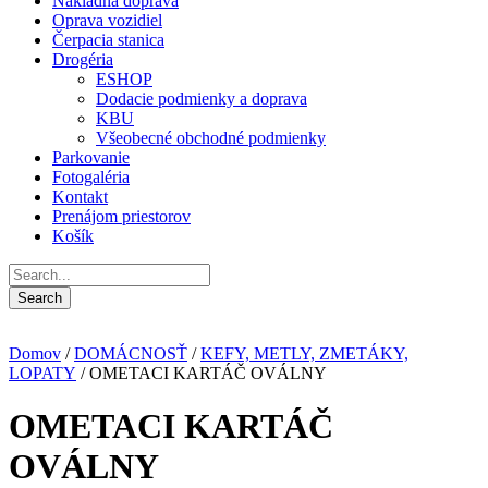
Nákladná doprava
Oprava vozidiel
Čerpacia stanica
Drogéria
ESHOP
Dodacie podmienky a doprava
KBU
Všeobecné obchodné podmienky
Parkovanie
Fotogaléria
Kontakt
Prenájom priestorov
Košík
Domov
/
DOMÁCNOSŤ
/
KEFY, METLY, ZMETÁKY,
LOPATY
/ OMETACI KARTÁČ OVÁLNY
OMETACI KARTÁČ
OVÁLNY