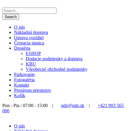
O nás
Nákladná doprava
Oprava vozidiel
Čerpacia stanica
Drogéria
ESHOP
Dodacie podmienky a doprava
KBU
Všeobecné obchodné podmienky
Parkovanie
Fotogaléria
Kontakt
Prenájom priestorov
Košík
Pon - Pia / 07:00 - 15:00
|
ndz@ndz.sk
|
+421 903 565
066
O nás