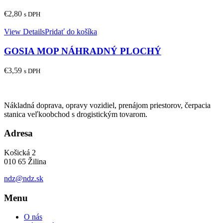
€
2,80
s DPH
View Details
Pridať do košíka
GOSIA MOP NÁHRADNÝ PLOCHÝ
€
3,59
s DPH
Nákladná doprava, opravy vozidiel, prenájom priestorov, čerpacia
stanica veľkoobchod s drogistickým tovarom.
Adresa
Košická 2
010 65 Žilina
ndz@ndz.sk
Menu
O nás