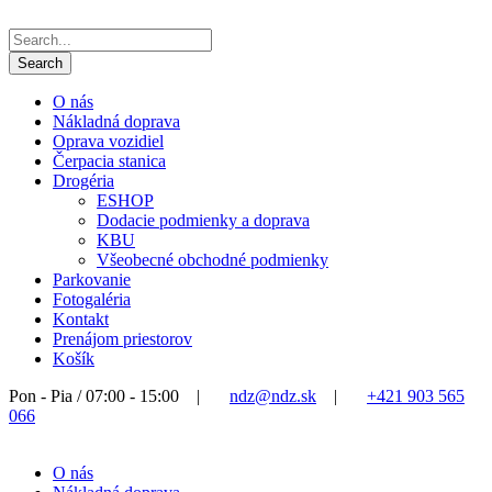
O nás
Nákladná doprava
Oprava vozidiel
Čerpacia stanica
Drogéria
ESHOP
Dodacie podmienky a doprava
KBU
Všeobecné obchodné podmienky
Parkovanie
Fotogaléria
Kontakt
Prenájom priestorov
Košík
Pon - Pia / 07:00 - 15:00
|
ndz@ndz.sk
|
+421 903 565
066
O nás