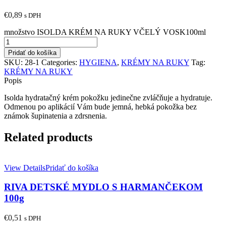
€
0,89
s DPH
množstvo ISOLDA KRÉM NA RUKY VČELÝ VOSK100ml
Pridať do košíka
SKU:
28-1
Categories:
HYGIENA
,
KRÉMY NA RUKY
Tag:
KRÉMY NA RUKY
Popis
Isolda hydratačný krém pokožku jedinečne zvláčňuje a hydratuje.
Odmenou po aplikácií Vám bude jemná, hebká pokožka bez
známok šupinatenia a zdrsnenia.
Related products
View Details
Pridať do košíka
RIVA DETSKÉ MYDLO S HARMANČEKOM
100g
€
0,51
s DPH