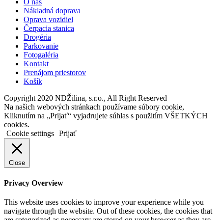
O nás
Nákladná doprava
Oprava vozidiel
Čerpacia stanica
Drogéria
Parkovanie
Fotogaléria
Kontakt
Prenájom priestorov
Košík
Copyright 2020 NDŽilina, s.r.o., All Right Reserved
Na našich webových stránkach používame súbory cookie,
Kliknutím na „Prijať“ vyjadrujete súhlas s použitím VŠETKÝCH
cookies.
Cookie settings
Prijať
Close
Privacy Overview
This website uses cookies to improve your experience while you
navigate through the website. Out of these cookies, the cookies that
are categorized as necessary are stored on your browser as they are