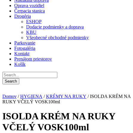
Nákladná doprava
Oprava vozidiel
Čerpacia stanica
Drogéria
ESHOP
Dodacie podmienky a doprava
KBU
Všeobecné obchodné podmienky
Parkovanie
Fotogaléria
Kontakt
Prenájom priestorov
Košík
Domov
/
HYGIENA
/
KRÉMY NA RUKY
/ ISOLDA KRÉM NA
RUKY VČELÝ VOSK100ml
ISOLDA KRÉM NA RUKY
VČELÝ VOSK100ml