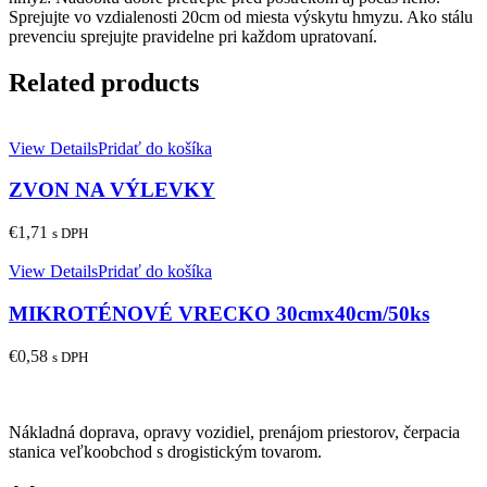
Sprejujte vo vzdialenosti 20cm od miesta výskytu hmyzu. Ako stálu
prevenciu sprejujte pravidelne pri každom upratovaní.
Related products
View Details
Pridať do košíka
ZVON NA VÝLEVKY
€
1,71
s DPH
View Details
Pridať do košíka
MIKROTÉNOVÉ VRECKO 30cmx40cm/50ks
€
0,58
s DPH
Nákladná doprava, opravy vozidiel, prenájom priestorov, čerpacia
stanica veľkoobchod s drogistickým tovarom.