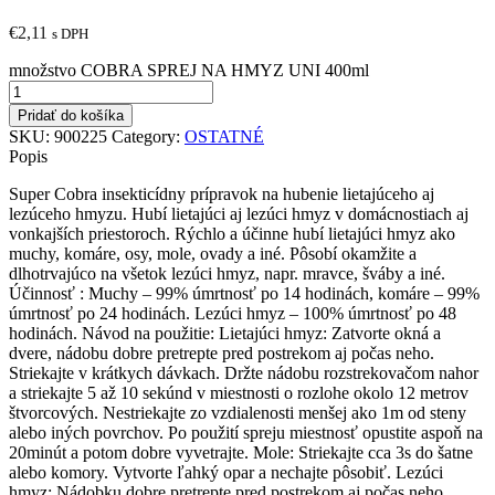
€
2,11
s DPH
množstvo COBRA SPREJ NA HMYZ UNI 400ml
Pridať do košíka
SKU:
900225
Category:
OSTATNÉ
Popis
Super Cobra insekticídny prípravok na hubenie lietajúceho aj
lezúceho hmyzu. Hubí lietajúci aj lezúci hmyz v domácnostiach aj
vonkajších priestoroch. Rýchlo a účinne hubí lietajúci hmyz ako
muchy, komáre, osy, mole, ovady a iné. Pôsobí okamžite a
dlhotrvajúco na všetok lezúci hmyz, napr. mravce, šváby a iné.
Účinnosť : Muchy – 99% úmrtnosť po 14 hodinách, komáre – 99%
úmrtnosť po 24 hodinách. Lezúci hmyz – 100% úmrtnosť po 48
hodinách. Návod na použitie: Lietajúci hmyz: Zatvorte okná a
dvere, nádobu dobre pretrepte pred postrekom aj počas neho.
Striekajte v krátkych dávkach. Držte nádobu rozstrekovačom nahor
a striekajte 5 až 10 sekúnd v miestnosti o rozlohe okolo 12 metrov
štvorcových. Nestriekajte zo vzdialenosti menšej ako 1m od steny
alebo iných povrchov. Po použití spreju miestnosť opustite aspoň na
20minút a potom dobre vyvetrajte. Mole: Striekajte cca 3s do šatne
alebo komory. Vytvorte ľahký opar a nechajte pôsobiť. Lezúci
hmyz: Nádobku dobre pretrepte pred postrekom aj počas neho.