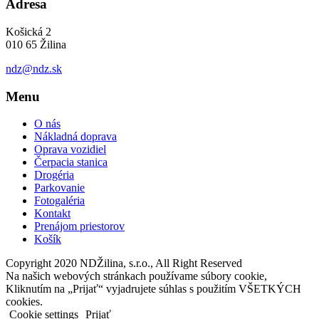
Adresa
Košická 2
010 65 Žilina
ndz@ndz.sk
Menu
O nás
Nákladná doprava
Oprava vozidiel
Čerpacia stanica
Drogéria
Parkovanie
Fotogaléria
Kontakt
Prenájom priestorov
Košík
Copyright 2020 NDŽilina, s.r.o., All Right Reserved
Na našich webových stránkach používame súbory cookie,
Kliknutím na „Prijať“ vyjadrujete súhlas s použitím VŠETKÝCH
cookies.
Cookie settings
Prijať