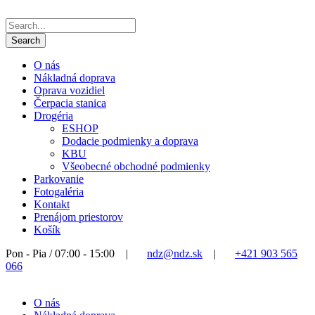
O nás
Nákladná doprava
Oprava vozidiel
Čerpacia stanica
Drogéria
ESHOP
Dodacie podmienky a doprava
KBU
Všeobecné obchodné podmienky
Parkovanie
Fotogaléria
Kontakt
Prenájom priestorov
Košík
Pon - Pia / 07:00 - 15:00
|
ndz@ndz.sk
|
+421 903 565
066
O nás