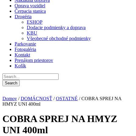
Nákladná doprava
Oprava vozidiel
Čerpacia stanica
Drogéria
ESHOP
Dodacie podmienky a doprava
KBU
Všeobecné obchodné podmienky
Parkovanie
Fotogaléria
Kontakt
Prenájom priestorov
Košík
Domov
/
DOMÁCNOSŤ
/
OSTATNÉ
/ COBRA SPREJ NA
HMYZ UNI 400ml
COBRA SPREJ NA HMYZ
UNI 400ml